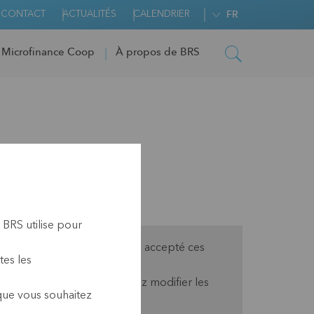
CONTACT
ACTUALITÉS
CALENDRIER
FR
 Microfinance Coop
À propos de BRS
 BRS utilise pour
pas parce que vous n'avez pas accepté ces
tes les
oir le contenu, vous pouvez modifier les
 que vous souhaitez
e.