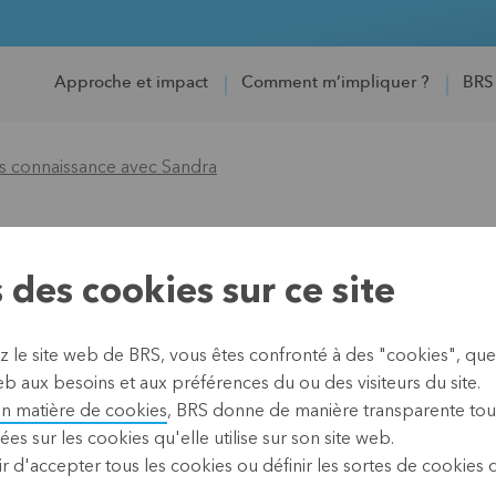
Approche et impact
Comment m’impliquer ?
BRS
es connaissance avec Sandra
sance avec Sandra
 des cookies sur ce site
z le site web de BRS, vous êtes confronté à des "cookies", que
neuse à l’esprit commercial
b aux besoins et aux préférences du ou des visiteurs du site.
Cette section ne s'affiche 
ous ses accessoires à la main.
en matière de cookies
, BRS donne de manière transparente tou
cookies.
ocrédits ont été créés.
ées sur les cookies qu'elle utilise sur son site web.
Si vous voulez quand même v
r d'accepter tous les cookies ou définir les sortes de cookies
paramètres en bas de la pag