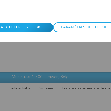
ACCEPTER LES COOKIES
PARAMÈTRES DE COOKIES
t partenaire de:
BRS est lié à
Muntstraat 1, 3000 Leuven, België
Confidentialité
Disclaimer
Préférences en matière de coo