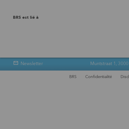
BRS est lié à
Newsletter
Muntstraat 1, 3000
BRS
Confidentialité
Disc