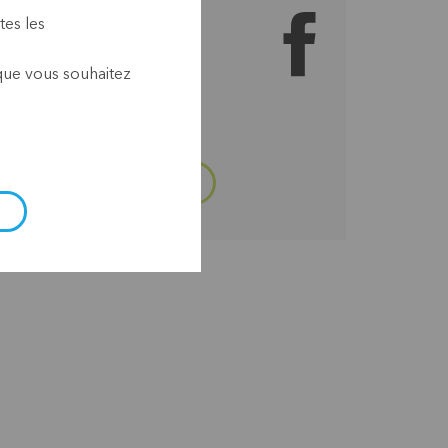
cebook
tes les
 que vous souhaitez
 POSSIBLE SUR FACEBOOK