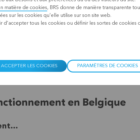
BRS sur Fa
en matière de cookies
, BRS donne de manière transparente tou
ées sur les cookies qu'elle utilise sur son site web.
r d'accepter tous les cookies ou définir les sortes de cookies
ctualités
Suivre BRS de près ?
C'EST
ACCEPTER LES COOKIES
PARAMÈTRES DE COOKIES
onctionnement en Belgique
rent…