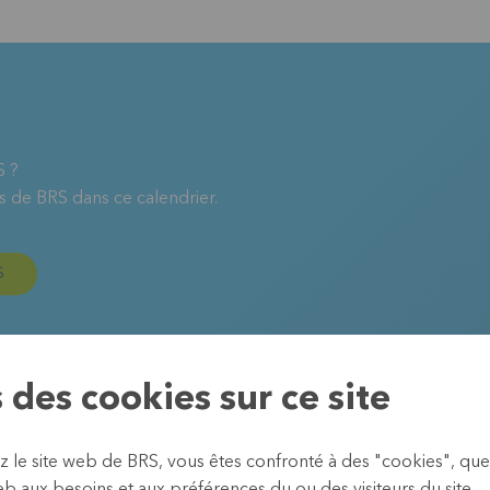
S ?
s de BRS dans ce calendrier.
S
 des cookies sur ce site
z le site web de BRS, vous êtes confronté à des "cookies", que
b aux besoins et aux préférences du ou des visiteurs du site.