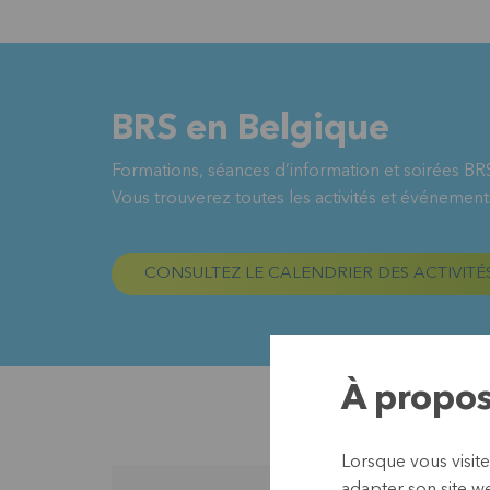
BRS en Belgique
Formations, séances d’information et soirées BR
Vous trouverez toutes les activités et événement
CONSULTEZ LE CALENDRIER DES ACTIVITÉ
À propos
Lorsque vous visite
adapter son site we