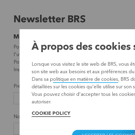
Newsletter BRS
Merci de l'intérêt que vous portez à notre
À propos des cookies s
Pour analyser le suivi de nos lettres d'info, nous utiliso
l'utilisation des lettres d'info, vous ne pouvez malheu
Pour de plus amples informations n'hésitez pas à nous 
Lorsque vous visitez le site web de BRS, vous ê
Inscrivez-vous ci-dessous à notre newsletter.
son site web aux besoins et aux préférences du o
Dans sa p
olitique en matière de cookies
, BRS d
Prénom *
détaillées sur les cookies qu'elle utilise sur son 
Vous pouvez choisir d'accepter tous les cookies
autoriser.
COOKIE POLICY
Nom *