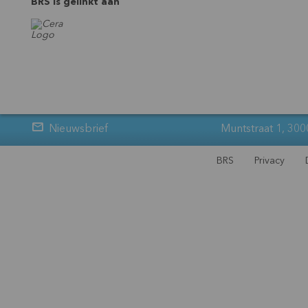
BRS is gelinkt aan
Nieuwsbrief
Muntstraat 1, 300
BRS
Privacy