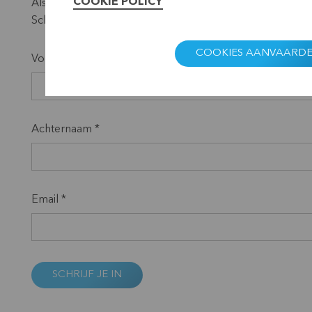
COOKIE POLICY
Als je meer informatie wenst, neem dan gerust contact 
Schrijf je hieronder in op onze nieuwsbrief.
COOKIES AANVAARD
Voornaam *
Achternaam *
Email *
SCHRIJF JE IN