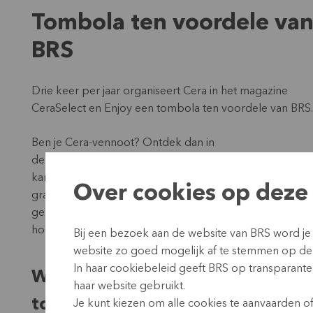
Tombola ten voordele va
BRS
Drie keer per jaar organiseert Cera in het magazine
CeraSelect en Enjoy een tombola ten voordele van BRS
Ben je Cera-vennoot? Ontdek dan in
de
vennotenmagazines
of op de
Cera-website
hoe je d
kan nemen. Heb je geen aandelen van Cera, maar wil je
Over cookies op deze 
graag kans maken op een mooie prijs en bovendien
genieten van talloze andere vennotenvoordelen? Lees 
hoe je kan intekenen op Cera-aandelen.
Bij een bezoek aan de website van BRS word je
website zo goed mogelijk af te stemmen op de
In haar cookiebeleid geeft BRS op transparante 
Wil je deelnemen aan de
haar website gebruikt.
tombola?
Je kunt kiezen om alle cookies te aanvaarden of 