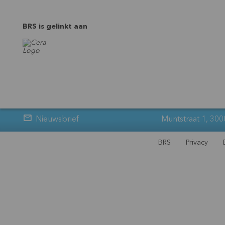
BRS is gelinkt aan
Nieuwsbrief
Muntstraat 1, 300
BRS
Privacy