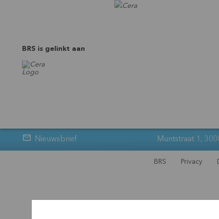
BRS is gelinkt aan
Nieuwsbrief
Muntstraat 1, 300
BRS
Privacy