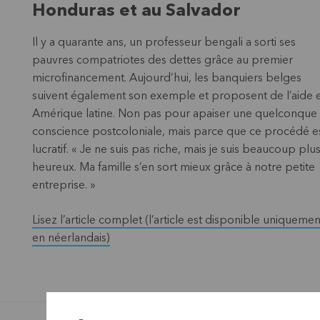
Honduras et au Salvador
Il y a quarante ans, un professeur bengali a sorti ses
pauvres compatriotes des dettes grâce au premier
microfinancement. Aujourd’hui, les banquiers belges
suivent également son exemple et proposent de l’aide 
Amérique latine. Non pas pour apaiser une quelconque
conscience postcoloniale, mais parce que ce procédé e
lucratif. « Je ne suis pas riche, mais je suis beaucoup plu
heureux. Ma famille s’en sort mieux grâce à notre petite
entreprise. »
Lisez l’article complet (l’article est disponible uniquemen
en néerlandais)