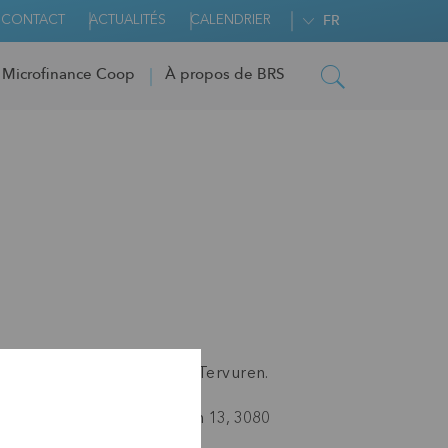
CONTACT
ACTUALITÉS
CALENDRIER
FR
 Microfinance Coop
À propos de BRS
ée BRS
à
l'
AfricaMuseum
Tervuren.
aMuseum, Avenue de Louvain 13, 3080
ren