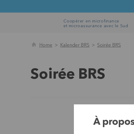
Coopérer en microfinance
et microassurance avec le Sud
Home
Kalender BRS
Soirée BRS
Soirée BRS
À propos