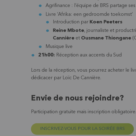
Agrifinance : l’équipe de BRS partage ses
Livre ‘Afrika: een gedroomde toekomst’
Introduction par
Koen Peeters
Reine Mbote
, journaliste et product
Cannière
et
Ousmane Thiongane
(
Musique live
21h00:
Réception aux accents du Sud
Lors de la réception, vous pourrez acheter le liv
dédicacer par Loïc De Cannière.
Envie de nous rejoindre?
Participation gratuite mais inscription obligatoire
INSCRIVEZ-VOUS POUR LA SOIRÉE BRS