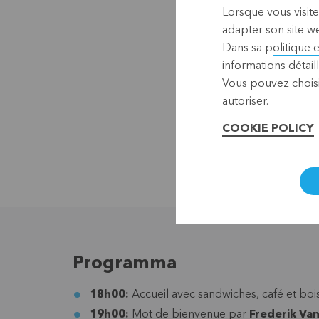
Lorsque vous visite
adapter son site we
Dans sa p
olitique 
informations détaill
Vous pouvez choisi
autoriser.
COOKIE POLICY
Programma
18h00:
Accueil avec sandwiches, café et boi
19h00:
Mot de bienvenue par
Frederik Va