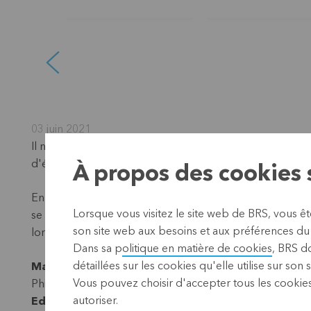
03 juin 2021
Il n'y aurait pas de chocolat belge sans producteurs 
d'épargne et de crédit Unión El Ejido.
À propos des cookies s
En mars 2021, le photographe
Philippe Lissac
s'est re
Lorsque vous visitez le site web de BRS, vous ê
se trouvaient quelques boîtes de dégustation de douze 
son site web aux besoins et aux préférences du o
lors de son voyage inversé du chocolat à la fève de caca
Dans sa p
olitique en matière de cookies
, BRS d
détaillées sur les cookies qu'elle utilise sur son 
Mariana Arana
, la PDG enthousiaste de notre organis
Vous pouvez choisir d'accepter tous les cookies
Philippe à San Roque, un village de montagne dans le nor
autoriser.
Edmundo Ruiz,
un fidèle client de la coopérative d’épar