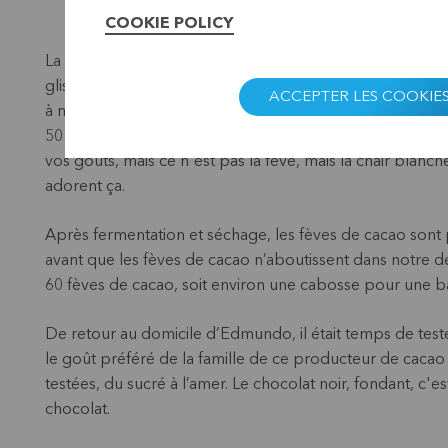
COOKIE POLICY
La randonnée s'est avérée éprouvante dans cette région
glissants. Mais pas pour Edmundo et ses enfants, qui font
ACCEPTER LES COOKIE
à montrer fièrement leur plantation. Les fruits rouges mûr
50 fèves de cacao dans une chair blanche. Les fèves fr
vos goûts, mais ce n'est pas la fève, mais la chair blanch
adorent ça.
Après fermentation et séchage, les fèves de cacao sont 
avant que les fèves de cacao n’aboutissent dans notre dél
60 fèves de cacao, soit environ une cabosse pour une b
De retour au domicile d’Edmundo, il était temps de test
le goût préféré de la famille de ce producteur de cacao
testées, du sucré à l’amer. Le chocolat noir, fondant, c'
chocolat.