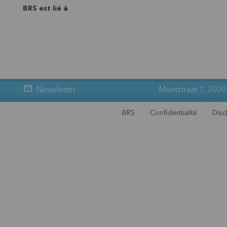
BRS est lié à
Newsletter
Muntstraat 1, 3000
BRS
Confidentialité
Disc