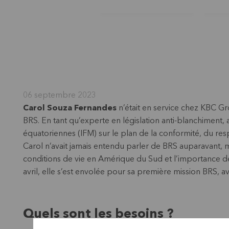
06 septembre 2023
Carol Souza Fernandes
n’était en service chez KBC G
BRS. En tant qu’experte en législation anti-blanchiment, a
équatoriennes (IFM) sur le plan de la conformité, du resp
Carol n’avait jamais entendu parler de BRS auparavant, ma
conditions de vie en Amérique du Sud et l’importance de
avril, elle s’est envolée pour sa première mission BRS, 
Quels sont les besoins ?