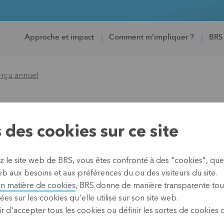
Approche et impact
Comment m’impliquer ?
BRS
erçu annuel
un aperçu annuel
 des cookies sur ce site
z le site web de BRS, vous êtes confronté à des "cookies", que
b aux besoins et aux préférences du ou des visiteurs du site.
ui vient de s’écouler fut
en matière de cookies
, BRS donne de manière transparente tou
rlent plus que les mots,
ées sur les cookies qu'elle utilise sur son site web.
. Regardez avec nous !
r d'accepter tous les cookies ou définir les sortes de cookies