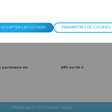
'avez pas accepté ces cookies.
s pouvez modifier les paramètres en bas de la page.
ACCEPTER LES COOKIES
PARAMÈTRES DE COOKIES
t partenaire de:
BRS est lié à
Muntstraat 1, 3000 Leuven, België