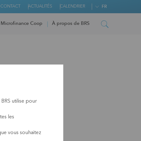
CONTACT
ACTUALITÉS
CALENDRIER
FR
 Microfinance Coop
À propos de BRS
 BRS utilise pour
tes les
 que vous souhaitez