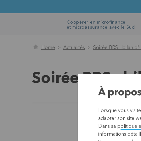
Coopérer en microfinance
et microassurance avec le Sud
Home
Actualités
Soirée BRS : bilan 
Soirée BRS : b
À propos
Lorsque vous visite
adapter son site we
Dans sa p
olitique 
informations détaill