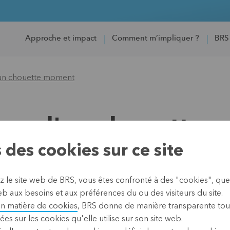
Approche et impact
Comment m’impliquer ?
BRS
d'un chouette moment
ilan d'un chouette
 des cookies sur ce site
07 juin 2024
z le site web de BRS, vous êtes confronté à des "cookies", que
Le 8 mai, l'auditorium de l
b aux besoins et aux préférences du ou des visiteurs du site.
fans enthousiastes de BRS. 
en matière de cookies
, BRS donne de manière transparente tou
participants ont reçu
ées sur les cookies qu'elle utilise sur son site web.
des informations sur l'impor