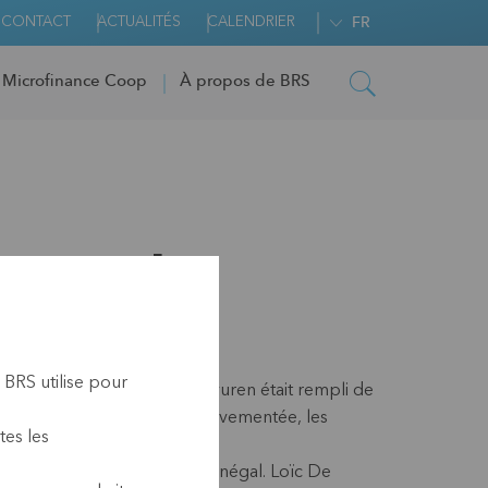
CONTACT
ACTUALITÉS
CALENDRIER
FR
 Microfinance Coop
À propos de BRS
 moment
 BRS utilise pour
'AfricaMuseum rénové de Tervuren était rempli de
Au cours de cette soirée mouvementée, les
tes les
tance de l'agrofinance au Sénégal. Loïc De