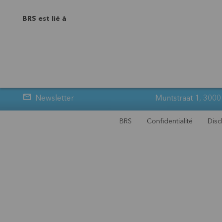
BRS est lié à
Newsletter
Muntstraat 1, 3000
BRS
Confidentialité
Disc