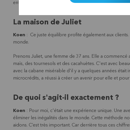
entre l’objectif social et la durabilité financière.
La maison de Juliet
Koen
: Ce juste équilibre profite également aux clients. 
monde.
Prenons Juliet, une femme de 37 ans. Elle a commencé av
maïs, des tournesols et des cacahuètes. C'est avec beau
avec la cabane misérable d'il y a quelques années était
microcrédits, a réussi à créer un avenir pour elle et pour
De quoi s'agit-il exactement ?
Koen
: Pour moi, c'était une expérience unique. Une ave
éliminer les inégalités dans le monde. Cette méthode no
aidons. C’est très important. Car derrière tous ces chiffres