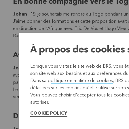
En bonne compagnie vers le To
Johan
: "Si je souhaitais me rendre au Togo pendant u
J’aime donner des formations et cette proposition avai
en direction de l’Afrique avec Eric De Vos et Hugo Vleer
Barbara Mestdagt, une employée de chez CBC.
À propos des cookies s
Avec leur participation
Lorsque vous visitez le site web de BRS, vous ê
Johan
: "Sur place, j’ai surtout travaillé avec Barbara,
son site web aux besoins et aux préférences du o
avons d’abord visité quelques caisses d’épargne et de c
Dans sa p
olitique en matière de cookies
, BRS d
par les équipes en charge de l’octroi de crédits, j’ai pu, le
détaillées sur les cookies qu'elle utilise sur son 
Le deuxième jour, les dirigeants de l’UCMECS m’ont égalem
Vous pouvez choisir d'accepter tous les cookies
venu le temps de la formation.
autoriser.
COOKIE POLICY
De la théorie à la pratique