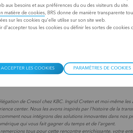
Les collègues de KBC ont do
b aux besoins et aux préférences du ou des visiteurs du site.
l'organisation de leur dépar
en matière de cookies
, BRS donne de manière transparente tou
ont été enthousiastes, mais
ées sur les cookies qu'elle utilise sur son site web.
cette expérience enrichissan
r d'accepter tous les cookies ou définir les sortes de cookies
Le témoignage de Willem De P
Linkedin
:
ACCEPTER LES COOKIES
PARAMÈTRES DE COOKIES
légation de Cresol chez KBC. Ingrid Creten et moi-même les 
ence center. Nous les avons inspirés par l'histoire de la tra
comment nous intégrons des solutions innovantes dans nos prod
 numérique qui vous fait gagner du temps et de l'argent.
remercions tous pour cette rencontre enrichissante, votre ent