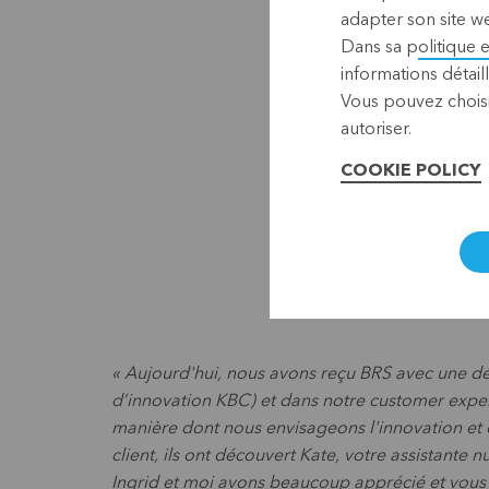
adapter son site we
Dans sa p
olitique 
informations détaill
Vous pouvez choisi
autoriser.
COOKIE POLICY
« Aujourd'hui, nous avons reçu BRS avec une dé
d’innovation KBC) et dans notre customer experi
manière dont nous envisageons l'innovation et 
client, ils ont découvert Kate, votre assistante
Ingrid et moi avons beaucoup apprécié et vous 