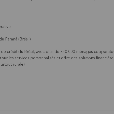
rative.
u Paraná (Brésil).
s de crédit du Brésil, avec plus de 730 000 ménages coopérat
t sur les services personnalisés et offre des solutions financiè
rtout rurale).