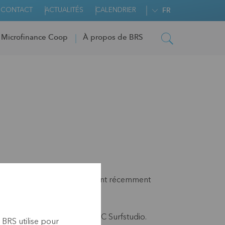
CONTACT
ACTUALITÉS
CALENDRIER
FR
 Microfinance Coop
À propos de BRS
ive brésilienne
Cresol
se sont récemment
s KBC Ladeuze, KBC Live et KBC Surfstudio.
 BRS utilise pour