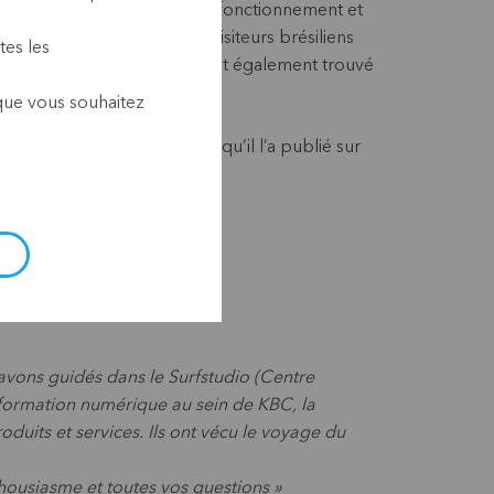
nné des explications sur le fonctionnement et
tement. Non seulement les visiteurs brésiliens
tes les
 les collaborateurs de KBC ont également trouvé
te.
 que vous souhaitez
oorter, collègue KBC, tel qu’il l’a publié sur
avons guidés dans le Surfstudio (Centre
nsformation numérique au sein de KBC, la
uits et services. Ils ont vécu le voyage du
housiasme et toutes vos questions »