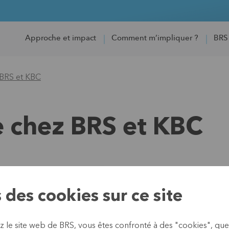
Approche et impact
Comment m’impliquer ?
BRS
z BRS et KBC
te chez BRS et KBC
17 octobre 2022
28 managers de la coopérat
 des cookies sur ce site
rendus chez BRS et KBC.
Ils ont visité les succursale
z le site web de BRS, vous êtes confronté à des "cookies", que