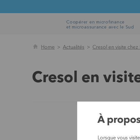
Coopérer en microfinance
et microassurance avec le Sud
Home
Actualités
Cresol en visite che
Cresol en visi
À propos
Lorsque vous visite