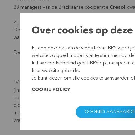
17 oktober 2022
28 managers van de Braziliaanse coöperatie
Cresol
kwa
Zij brachten een bezoek aan de succursale KBC Ladeuze
Over cookies op deze 
De KBC-collega's gaven toelichting over de werking en o
waren enthousiast, ook de KBC-medewerkers vonden het
Bij een bezoek aan de website van BRS word je
De getuigenis van Willem De Poorter, KBC-collega, zoal
website zo goed mogelijk af te stemmen op de
In haar cookiebeleid geeft BRS op transparante 
haar website gebruikt.
Je kunt kiezen om alle cookies te aanvaarden of 
"Vandaag ontvingen we BRS met een delegatie van Cresol 
COOKIE POLICY
(Innovatiecentrum KBC) en in ons customer experience c
transformatie, de manier waarop we naar innovatie kijk
diensten. Ze beleefden de reis van de klant, ze beleefden
COOKIES AANVAARD
Ingrid en ik hebben er erg van genoten en danken jullie a
vragen"