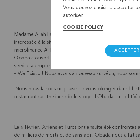
détaillées sur les cookies qu'elle ut
Vous pouvez choisir d'accepter tou
autoriser.
COOKIE POLICY
Madame Aliah Farhat, NFS Manager (Non Financial Services
intéressée à la situation spécifique des réfugiés (princip
microfinance Al Majmoua à cet égard.
ACCEPTER 
Obada a ouvert son propre restaurant à Bruxelles juste
service à emporter), lui et son entreprise de restaurati
« We Exist » ! Nous avons à nouveau survécu, nous somm
Nous nous faisons un plaisir de vous plonger dans l'hist
restauranteur: the incredible story of Obada - Insight Va
__________________________________________________
Le 6 février, Syriens et Turcs ont ensuite été confrontés
de milliers de morts et de sans-abri.
Obada nous a fait sav