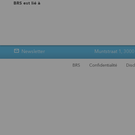
BRS est lié à
Newsletter
Muntstraat 1, 3000
BRS
Confidentialité
Disc