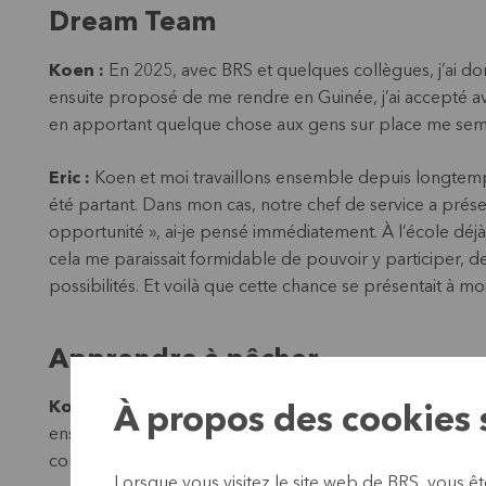
Dream Team
Koen :
En 2025, avec BRS et quelques collègues, j’ai do
ensuite proposé de me rendre en Guinée, j’ai accepté av
en apportant quelque chose aux gens sur place me semblait
Eric :
Koen et moi travaillons ensemble depuis longtemps
été partant. Dans mon cas, notre chef de service a prés
opportunité », ai-je pensé immédiatement. À l’école déj
cela me paraissait formidable de pouvoir y participer,
possibilités. Et voilà que cette chance se présentait à moi
Apprendre à pêcher
Koen :
La demande pour cette formation venait de FASeF 
À propos des cookies s
ensemble le contrôle interne d’un processus, afin qu’ils
correspond parfaitement à l’idée qu’il ne faut pas donn
Lorsque vous visitez le site web de BRS, vous ê