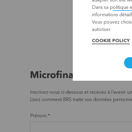
adapter son site we
Dans sa p
olitique 
informations détaill
Vous pouvez choisi
autoriser.
COOKIE POLICY
Microfinance Lunch B
Inscrivez-vous ci-dessous et recevez à l’avenir u
Lisez comment BRS traite vos données personne
Prénom *