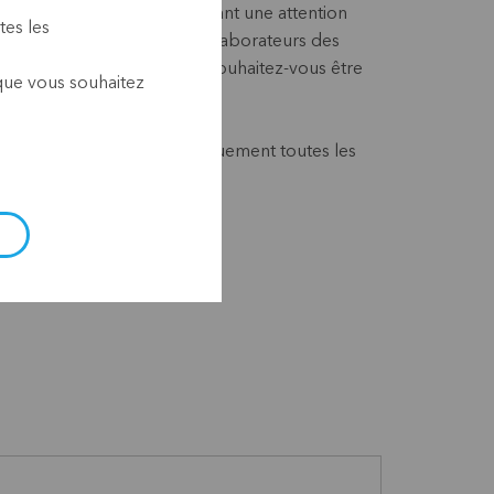
es internationaux, en accordant une attention
tes les
s du monde financier, aux collaborateurs des
ersonnel gouvernemental. Souhaitez-vous être
 que vous souhaitez
ch Break à l’avenir ?
ous recevrez ainsi automatiquement toutes les