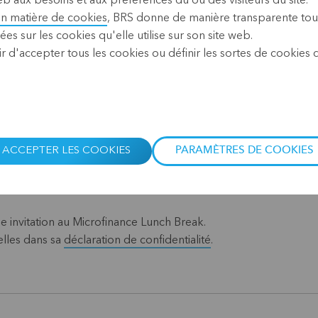
b aux besoins et aux préférences du ou des visiteurs du site.
qui s’intéressent à des thèm
en matière de cookies
, BRS donne de manière transparente tou
particulière aux participant
ées sur les cookies qu'elle utilise sur son site web.
ONG, aux étudiants et au p
r d'accepter tous les cookies ou définir les sortes de cookies
invité(e) au Microfinance Lun
Inscrivez-vous ci-dessous. V
invitations.
ACCEPTER LES COOKIES
PARAMÈTRES DE COOKIES
reak
ne invitation au Microfinance Lunch Break.
lles dans sa
déclaration de confidentialité
.