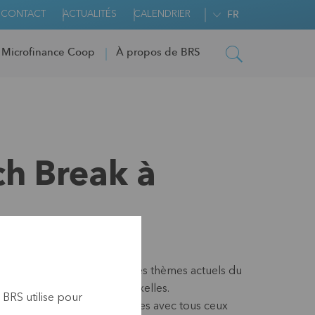
CONTACT
ACTUALITÉS
CALENDRIER
FR
 Microfinance Coop
À propos de BRS
ch Break à
ch Breaks
, BRS présente des thèmes actuels du
 de la microassurance à Bruxelles.
 BRS utilise pour
partagent leurs connaissances avec tous ceux