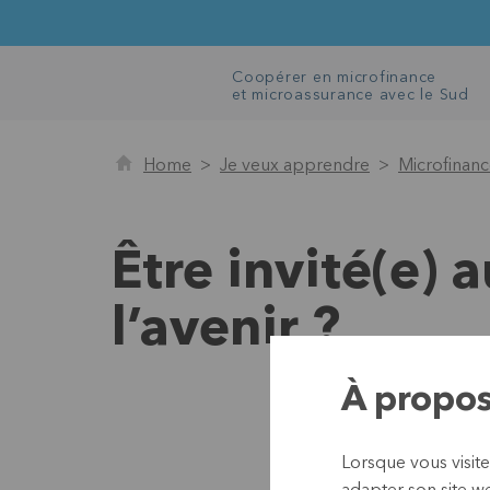
Coopérer en microfinance
et microassurance avec le Sud
Home
Je veux apprendre
Microfinan
Être invité(e)
l’avenir ?
À propos
Lorsque vous visite