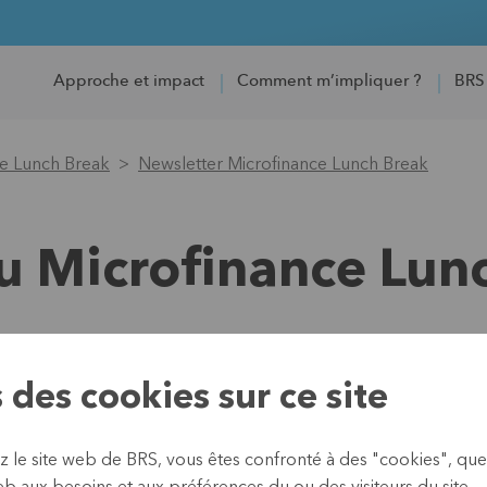
Approche et impact
Comment m’impliquer ?
BRS
ce Lunch Break
Newsletter Microfinance Lunch Break
 au Microfinance Lun
 des cookies sur ce site
Avec ces
Microfinance Lun
monde de la microfinance et
z le site web de BRS, vous êtes confronté à des "cookies", que
Des conférenciers célèbres 