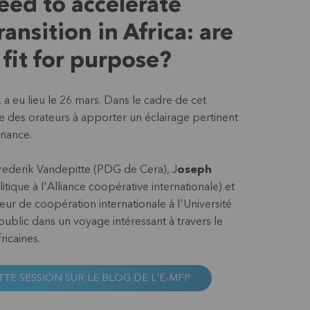
eed to accelerate
ransition in Africa: are
fit for purpose?
a eu lieu le 26 mars. Dans le cadre de cet
e des orateurs à apporter un éclairage pertinent
finance.
rederik Vandepitte (PDG de Cera), J
oseph
itique à l'Alliance coopérative internationale) et
ur de coopération internationale à l'Université
ublic dans un voyage intéressant à travers le
ricaines.
TTE SESSION SUR LE BLOG DE L'E-MFP