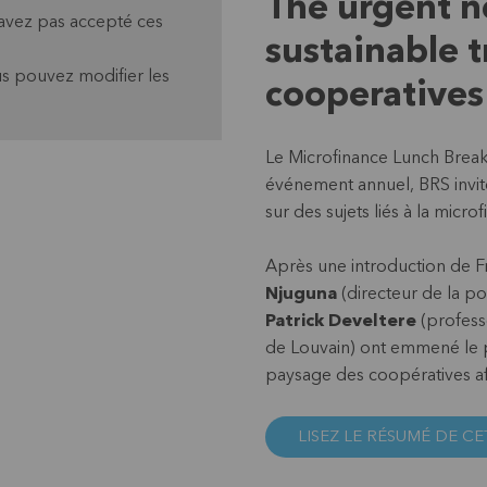
The urgent n
'avez pas accepté ces
sustainable t
s pouvez modifier les
cooperatives 
Le Microfinance Lunch Break 
événement annuel, BRS invit
sur des sujets liés à la micro
Après une introduction de F
Njuguna
(directeur de la pol
Patrick Develtere
(professe
de Louvain) ont emmené le p
paysage des coopératives af
LISEZ LE RÉSUMÉ DE CE