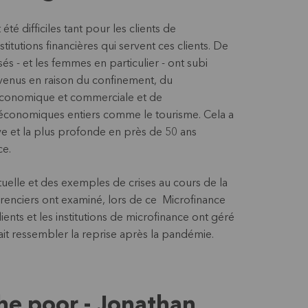
té difficiles tant pour les clients de
titutions financières qui servent ces clients. De
 - et les femmes en particulier - ont subi
venus en raison du confinement, du
é économique et commerciale et de
économiques entiers comme le tourisme. Cela a
ave et la plus profonde en près de 50 ans
ce.
ctuelle et des exemples de crises au cours de la
érenciers ont examiné, lors de ce Microfinance
ents et les institutions de microfinance ont géré
it ressembler la reprise après la pandémie.
the poor - Jonathan