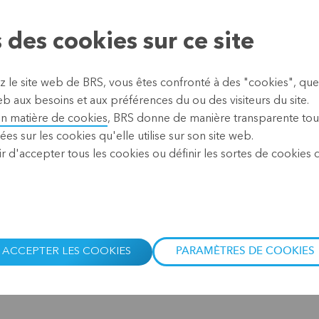
 des cookies sur ce site
z le site web de BRS, vous êtes confronté à des "cookies", que
anglais ou le français.
b aux besoins et aux préférences du ou des visiteurs du site.
en matière de cookies
, BRS donne de manière transparente tou
eur domaine et rapportent à chaque fois des histoires inspirante
ées sur les cookies qu'elle utilise sur son site web.
n walking lunch sera ensuite proposé aux participants.
r d'accepter tous les cookies ou définir les sortes de cookies
èmes et les conférenciers invités de 
ACCEPTER LES COOKIES
PARAMÈTRES DE COOKIES