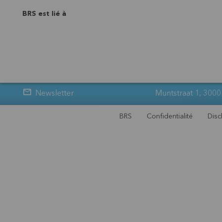
BRS est lié à
Newsletter
Muntstraat 1, 3000
BRS
Confidentialité
Disc