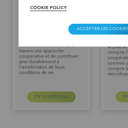
La Faitière des Associations de
Services Financiers de Guinée
COOKIE POLICY
Un post-g
(FASeF-Guinée) est une
entrepren
institution de microfinance
apporté 
coopérative agréée par la
nouvelles
ACCEPTER LES COOKIE
Banque Centrale de Guinée en
c'est en r
2015 avec pour mission d'offrir
membres 
des services financiers et non
femmes en
financiers à ses membres à
le plus écl
travers une approche
compris l'
coopérative et de contribuer
coopérati
ainsi durablement à
sommes plu
l'amélioration de leurs
compris l
conditions de vie.
microfina
EN SAVOIR PLUS
EN