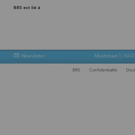
BRS est lié à
Newsletter
Muntstraat 1, 3000
BRS
Confidentialité
Disc