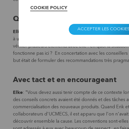
COOKIE POLICY
Qu'est-ce qui fonctionne ici ?
ACCEPTER LES COOKIE
Elke
: "Pour apprendre à connaître ce contexte plus larg
à un si grand nombre de collaborateurs d'UCMECS qu'elle
vérifier plusieurs éléments avec elle : en quoi la situation
fonctionne pas ici ? En concertation avec les conseiller
but était de formuler des recommandations très pragmatique
Avec tact et en encourageant
Elke
: "Vous devez aussi tenir compte de ce contexte lor
des conseils concrets avaient été donnés et des tâches 
commercialisation des nouveaux produits. Quand Erik et 
collaborateurs d'UCMECS, il est apparu que l'on n'avait 
découvrir ensemble la cause. Les conventions sont-elles 
sont adressés à eux avec beaucoup de respect, en faisa