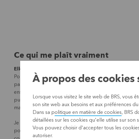
Ce qui me plaît vraiment
Elke
: "Je n'ai pas eu besoin de réfléchir longtemps. Dans
Pologne, en République tchèque, en Hongrie. J'ai en out
À propos des cookies s
passionnant de découvrir une autre culture, d'apprendr
ensemble comment améliorer les choses, c'est ce qui me p
Lorsque vous visitez le site web de BRS, vous ê
puisque cela marche en Belgique, il suffit de procéder
son site web aux besoins et aux préférences du o
manière totalement différente de chez nous.
Dans sa p
olitique en matière de cookies
, BRS d
détaillées sur les cookies qu'elle utilise sur son 
Je pense qu'il est très important d'être ouvert à cette a
Vous pouvez choisir d'accepter tous les cookies
pour garantir des revenus suffisants à leur famille, vou
autoriser.
comprendre. Il y a toujours quelque chose à apprendre