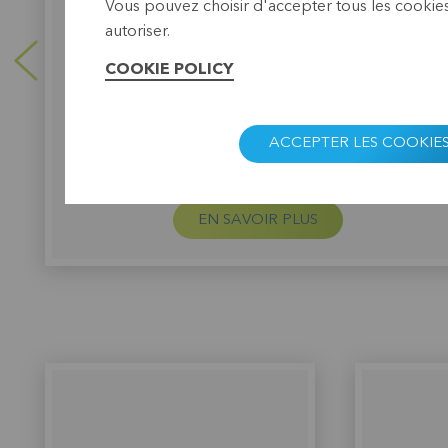
La collaboration avec PILARH ODPF est
Vous pouvez choisir d'accepter tous les cookies
profondément enracinée. Avec l’aide de BRS,
autoriser.
l’organisation a lancé de nouveaux produits
d’épargne et un fonds d’entreprise pour les jeunes
COOKIE POLICY
honduriens.
ACCEPTER LES COOKIE
EN SAVOIR PLUS