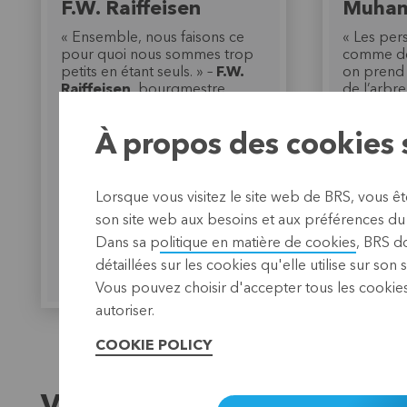
F.W. Raiffeisen
Muham
« Ensemble, nous faisons ce
« Les per
pour quoi nous sommes trop
comme de
petits en étant seuls. » –
F.W.
on prend 
Raiffeisen
, bourgmestre
de l’arbre
allemand du XIXe siècle et
un pot tro
fondateur de la banque
peut pas 
À propos des cookies s
coopérative
Muhamm
de la Gra
Nobel
Lorsque vous visitez le site web de BRS, vous ê
son site web aux besoins et aux préférences du o
Dans sa p
olitique en matière de cookies
, BRS d
détaillées sur les cookies qu'elle utilise sur son 
EN SAVOIR PLUS
EN
Vous pouvez choisir d'accepter tous les cookies
autoriser.
COOKIE POLICY