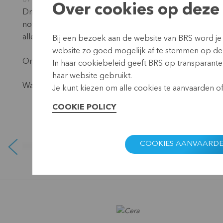
07 december 2023
Over cookies op deze 
Drie dagen lang zagen we blije gezichten op ons Noten
notenolie proeven, noten schieten, rondjes draaien op de
allemaal in het mooie kader van Park Bokrijk. Ook aan 
Bij een bezoek aan de website van BRS word je
website zo goed mogelijk af te stemmen op de
Ons eerste Notenkrakkenfeest was een succes!
In haar cookiebeleid geeft BRS op transparante 
haar website gebruikt.
Was je erbij? Geniet dan nog even na dankzij de foto's h
Je kunt kiezen om alle cookies te aanvaarden of 
COOKIE POLICY
COOKIES AANVAARD