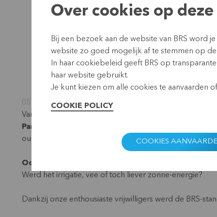
Over cookies op deze 
Bij een bezoek aan de website van BRS word je
website zo goed mogelijk af te stemmen op de
In haar cookiebeleid geeft BRS op transparante 
haar website gebruikt.
Je kunt kiezen om alle cookies te aanvaarden of 
05 december 2025
COOKIE POLICY
Van zaterdag 25 tot maandag 27 oktober genoten
maar
Park Bokrijk
: het
Notenkrakkenfeest
. Drie dagen lang
oud.
COOKIES AANVAARD
Ook BRS was van de partij!
Aan onze stand konden bez
Werd het irrigatie, vee of toch liever zonne-energie?
Dankzij onze enthousiaste vrijwilligers werd de BRS-sta