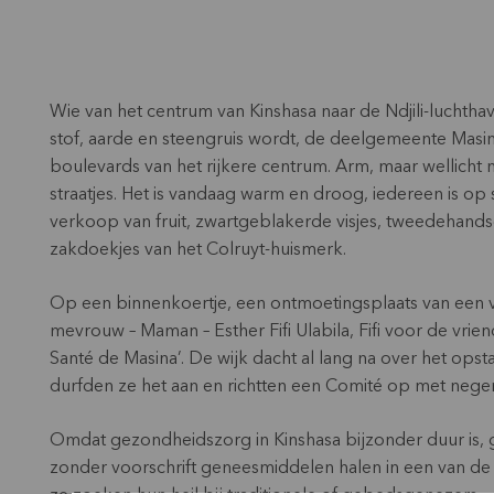
Wie van het centrum van Kinshasa naar de Ndjili-luchthav
stof, aarde en steengruis wordt, de deelgemeente Masina
boulevards van het rijkere centrum. Arm, maar wellicht 
straatjes. Het is vandaag warm en droog, iedereen is op
verkoop van fruit, zwartgeblakerde visjes, tweedehand
zakdoekjes van het Colruyt-huismerk.
Op een binnenkoertje, een ontmoetingsplaats van een van 
mevrouw – Maman – Esther Fifi Ulabila, Fifi voor de vrie
Santé de Masina’. De wijk dacht al lang na over het ops
durfden ze het aan en richtten een Comité op met nege
Omdat gezondheidszorg in Kinshasa bijzonder duur is, ga
zonder voorschrift geneesmiddelen halen in een van de 