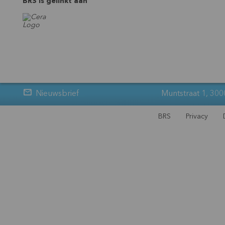
BRS is gelinkt aan
Nieuwsbrief
Muntstraat 1, 300
BRS
Privacy