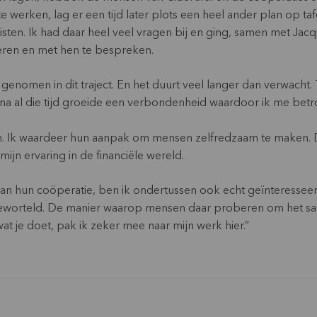
t te werken, lag er een tijd later plots een heel ander plan op 
eisten. Ik had daar heel veel vragen bij en ging, samen met Ja
ueren en met hen te bespreken.
en genomen in dit traject. En het duurt veel langer dan verwacht
na al die tijd groeide een verbondenheid waardoor ik me betro
. Ik waardeer hun aanpak om mensen zelfredzaam te maken. Dat
 mijn ervaring in de financiële wereld.
an hun coöperatie, ben ik ondertussen ook echt geïnteresseer
geworteld. De manier waarop mensen daar proberen om het sam
t je doet, pak ik zeker mee naar mijn werk hier.”