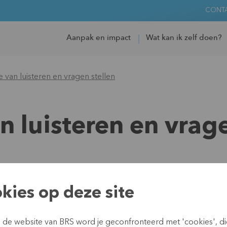
CONT
Aanpak en impact
Wat kan ik zelf doen?
 van luisteren en vragen stellen
n luisteren en vrage
De juiste vragen
kies op deze site
Koen Vastmans
werkt al bi
n de website van BRS word je geconfronteerd met 'cookies', d