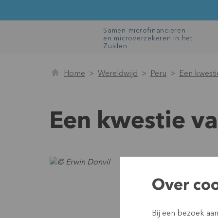
Samen microfinancieren
en microverzekeren in het
Zuiden
Home
Wereldwijd
Peru
Een kwestie
Een kwestie va
Over coo
Bij een bezoek aa