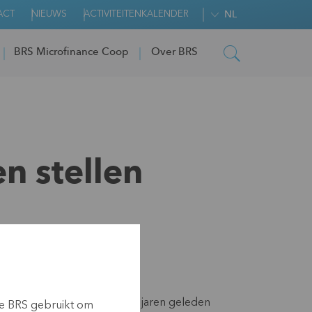
ACT
NIEUWS
ACTIVITEITENKALENDER
NL
BRS Microfinance Coop
Over BRS
n stellen
 stellen
jna 30 jaar voor KBC. Enkele jaren geleden
ie BRS gebruikt om