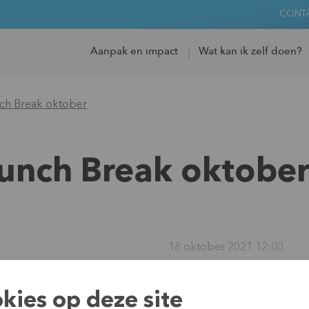
CONT
Aanpak en impact
Wat kan ik zelf doen?
nch Break oktober
Lunch Break oktobe
18 oktober 2021 12:00
How can MFIs su
kies op deze site
What will the re