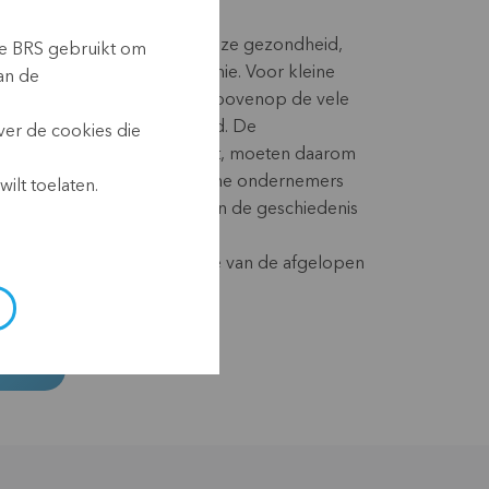
emie bedreigt niet enkel onze gezondheid,
ie BRS gebruikt om
ijke impact op onze economie. Voor kleine
an de
et Zuiden komt deze crisis bovenop de vele
e ze worden geconfronteerd. De
ver de cookies die
ngen waarmee BRS samenwerkt, moeten daarom
ren om deze boeren en kleine ondernemers
ilt toelaten.
ten te ondersteunen. Het is in de geschiedenis
 eerste crisis voor deze
en, maar echter wel de ergste van de afgelopen
STER