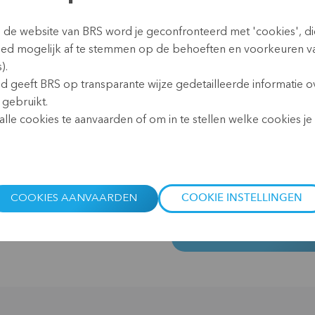
De wereldwijde coronapand
n de website van BRS word je geconfronteerd met 'cookies', d
maar heeft ook een aanzienl
oed mogelijk af te stemmen op de behoeften en voorkeuren v
ondernemers en boeren in h
).
andere uitdagingen waarme
id geeft BRS op transparante wijze gedetailleerde informatie o
microfinancieringsinstelli
 gebruikt.
op zoek naar nieuwe manie
lle cookies te aanvaarden of om in te stellen welke cookies je w
met gepaste financiële diens
van microfinanciering niet de
microfinancieringsinstelling
50 jaar.
COOKIES AANVAARDEN
COOKIE INSTELLINGEN
READ MORE AND REGI