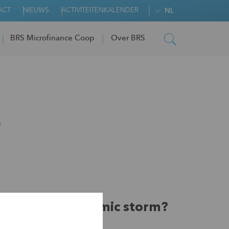
ACT
NIEUWS
ACTIVITEITENKALENDER
NL
BRS Microfinance Coop
Over BRS
r
rvive the pandemic storm?
covery look like?