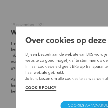
19 november 2021
What will the recovery look lik
Over cookies op deze 
Het afgelopen anderhalf jaar was een moeilijke tijd voor 
hen bedienen. Veel arme huishoudens - en vrouwen in 
Bij een bezoek aan de website van BRS word je
inkomensdalingen als gevolg van lockdowns, afnemende e
website zo goed mogelijk af te stemmen op de
economische sectoren, zoals het toerisme. Dit heeft gelei
In haar cookiebeleid geeft BRS op transparante 
geschiedenis van microfinanciering.
haar website gebruikt.
Je kunt kiezen om alle cookies te aanvaarden of 
Aan de hand van de huidige situatie en voorbeelden van
laatste Microfinance Lunch Break na hoe microfinancier
COOKIE POLICY
het herstel na de pandemie eruit zou kunnen zien.
COOKIES AANVAARD