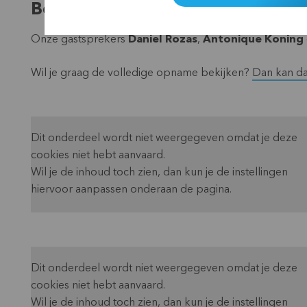
Bekijk de opname
Onze gastsprekers
Daniel Rozas
,
Antonique Koning
Wil je graag de volledige opname bekijken?
Dan kan da
Dit onderdeel wordt niet weergegeven omdat je deze
cookies niet hebt aanvaard.
Wil je de inhoud toch zien, dan kun je de instellingen
hiervoor aanpassen onderaan de pagina.
Dit onderdeel wordt niet weergegeven omdat je deze
cookies niet hebt aanvaard.
Wil je de inhoud toch zien, dan kun je de instellingen