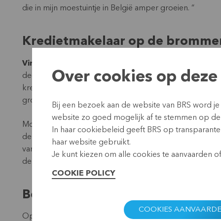
die in mijn moestuintje in België amper groeien. “
Kredietmakelaar op de bromme
Vincent:
“Met onze ontmoeting in het achterhoofd beg
Over cookies op deze 
deelnemers vertegenwoordigen de verschillende sleutel
kredietmakelaar tot een bankdirecteur. Een vertegenwoo
groeperingen van rijst- en uienproducenten, is trouwe
Bij een bezoek aan de website van BRS word je
website zo goed mogelijk af te stemmen op de
Moe, maar tevreden met het wederzijdse vertrouwen en
In haar cookiebeleid geeft BRS op transparante 
de workshop af met een presentatie van de conclusies a
haar website gebruikt.
van Kaya maakt namelijk deel uit van de RCPB, een grote
Je kunt kiezen om alle cookies te aanvaarden of 
de Caisse van Kaya wil verspreiden binnen het volledig
COOKIE POLICY
Boeren en bankiers dichter bij e
COOKIES AANVAARD
Op vrijdag worden ze met open armen ontvangen in het