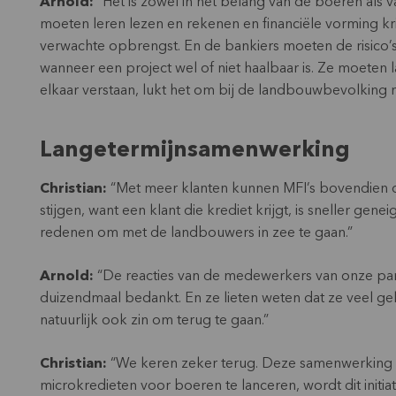
Arnold:
“Het is zowel in het belang van de boeren als 
moeten leren lezen en rekenen en financiële vorming kr
verwachte opbrengst. En de bankiers moeten de risico’
wanneer een project wel of niet haalbaar is. Ze moeten
elkaar verstaan, lukt het om bij de landbouwbevolking n
Langetermijnsamenwerking
Christian:
“Met meer klanten kunnen MFI’s bovendien de 
stijgen, want een klant die krediet krijgt, is sneller gene
redenen om met de landbouwers in zee te gaan.”
Arnold:
“De reacties van de medewerkers van onze par
duizendmaal bedankt. En ze lieten weten dat ze veel gel
natuurlijk ook zin om terug te gaan.”
Christian:
“We keren zeker terug. Deze samenwerking is 
microkredieten voor boeren te lanceren, wordt dit initi