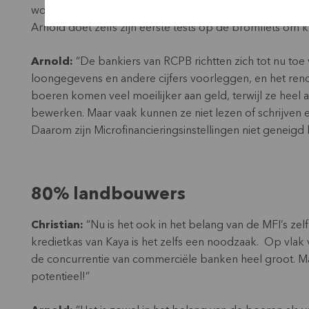
workshop hebben deelgenomen uitvoerig uitleggen hoe hu
Arnold doet zelfs zijn eerste tests op de bromfiets om 
Arnold:
“De bankiers van RCPB richtten zich tot nu toe
loongegevens en andere cijfers voorleggen, en het rend
boeren komen veel moeilijker aan geld, terwijl ze heel
bewerken. Maar vaak kunnen ze niet lezen of schrijven 
Daarom zijn Microfinancieringsinstellingen niet geneigd 
80% landbouwers
Christian:
“Nu is het ook in het belang van de MFI’s zel
kredietkas van Kaya is het zelfs een noodzaak. Op vlak 
de concurrentie van commerciële banken heel groot. Ma
potentieel!”