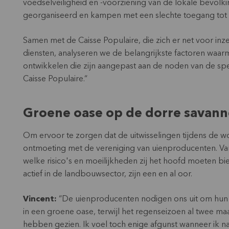
voedselveiligheid en -voorziening van de lokale bevolkin
georganiseerd en kampen met een slechte toegang tot f
Samen met de Caisse Populaire, die zich er net voor in
diensten, analyseren we de belangrijkste factoren wa
ontwikkelen die zijn aangepast aan de noden van de spe
Caisse Populaire.“
Groene oase op de dorre savan
Om ervoor te zorgen dat de uitwisselingen tijdens de 
ontmoeting met de vereniging van uienproducenten. Van
welke risico's en moeilijkheden zij het hoofd moeten bi
actief in de landbouwsector, zijn een en al oor.
Vincent:
“De uienproducenten nodigen ons uit om hun 
in een groene oase, terwijl het regenseizoen al twee ma
hebben gezien. Ik voel toch enige afgunst wanneer ik na