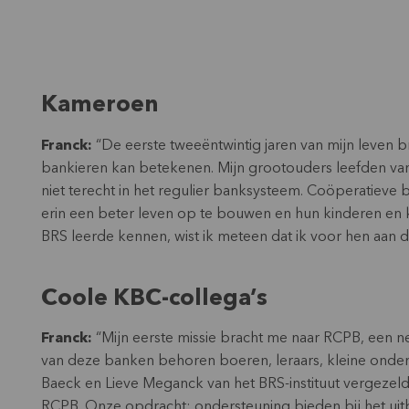
Kameroen
Franck:
“De eerste tweeëntwintig jaren van mijn leven br
bankieren kan betekenen. Mijn grootouders leefden van
niet terecht in het regulier banksysteem. Coöperatieve 
erin een beter leven op te bouwen en hun kinderen en k
BRS leerde kennen, wist ik meteen dat ik voor hen aan d
Coole KBC-collega’s
Franck:
“Mijn eerste missie bracht me naar RCPB, een ne
van deze banken behoren boeren, leraars, kleine ondern
Baeck en Lieve Meganck van het BRS-instituut vergezelden
RCPB. Onze opdracht: ondersteuning bieden bij het uitb