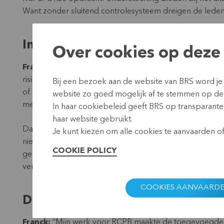
Want zonder sluitend controlesysteem dreigen de leden
In alle openheid
Over cookies op deze 
Franck:
“Terwijl Lieve en Alain praktijkgerichte worksh
risicoprocessen van de RCPB-coöperaties. Welke contro
Bij een bezoek aan de website van BRS word je
of een klant in gebreke blijft? Dat deed ik samen met M
website zo goed mogelijk af te stemmen op de
mensen van de coöperaties, met wie ik heel concreet 
In haar cookiebeleid geeft BRS op transparante 
haar website gebruikt.
Dat gebeurde in alle openheid, als collega’s onder elk
Je kunt kiezen om alle cookies te aanvaarden of 
niet goed liep. Zo bleek bijvoorbeeld dat de waarborgen
COOKIE POLICY
geregistreerd en gecheckt werden. Hun open houding ma
verbeteren.”
COOKIES AANVAARD
De kracht van coöperatief bank
Franck:
“Mijn werk voor RCPB maakte de toegevoegde wa