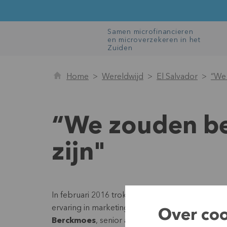
Samen microfinancieren
en microverzekeren in het
Zuiden
Home
Wereldwijd
El Salvador
“We 
“We zouden bet
zijn"
In februari 2016 trok
Carla Everaerts
, KBC-med
ervaring in marketing en verkoop, voor BRS naa
Over coo
Berckmoes
, senior auditor op vlak van risicobe