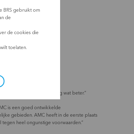
ie BRS gebruikt om
an de
ver de cookies die
ilt toelaten.
u. Maar het ging wel elke dag wat beter.”
AMC is een goed ontwikkelde
elijke gebieden. AMC heeft in de eerste plaats
el tegen heel ongunstige voorwaarden.”