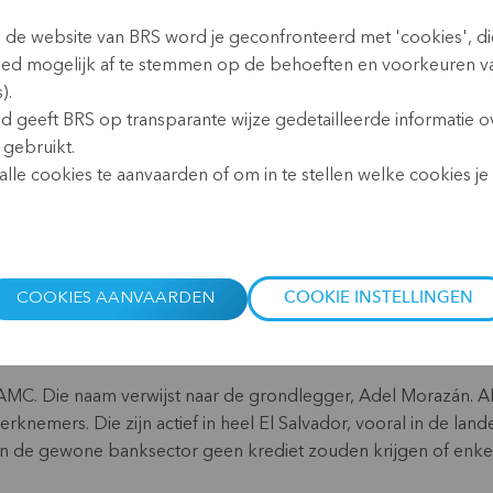
vonden elkaar tussendoor om
n de website van BRS word je geconfronteerd met 'cookies', d
n het Nederlands.
oed mogelijk af te stemmen op de behoeften en voorkeuren v
).
ants die een hoop mooie
id geeft BRS op transparante wijze gedetailleerde informatie o
e, wij praten met
 gebruikt.
elen onze ervaringen met
lle cookies te aanvaarden of om in te stellen welke cookies je w
r verborgen agenda die
gen doordrukken.
 Spaans spreken. Je bent heel
 Limburgs een woordje kan
COOKIES AANVAARDEN
COOKIE INSTELLINGEN
of gewoon bij het eten, verloopt alles in het Spaans, he. Contin
AMC. Die naam verwijst naar de grondlegger, Adel Morazán. 
rknemers. Die zijn actief in heel El Salvador, vooral in de land
ie in de gewone banksector geen krediet zouden krijgen of enk