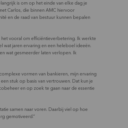
elangrijk is om op het einde van elke dag je
n met Carlos, die binnen AMC hiervoor
comité en de raad van bestuur kunnen bepalen
et vooral om efficiëntieverbetering. Ik werkte
 wat jaren ervaring en een heleboel ideeën.
n wat gesmeerder laten verlopen. Ik
complexe vormen van bankieren, mijn ervaring
or een stuk op basis van vertrouwen. Dat kun je
cobeheer en op zoek te gaan naar de essentie
tie samen naar voren. Daarbij viel op hoe
erg gemotiveerd.”