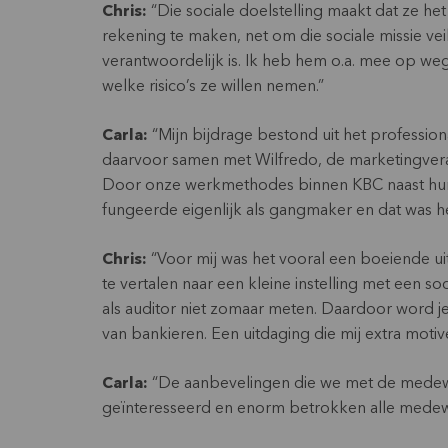
Chris:
“Die sociale doelstelling maakt dat ze het
rekening te maken, net om die sociale missie ve
verantwoordelijk is. Ik heb hem o.a. mee op weg
welke risico’s ze willen nemen.”
Carla:
“Mijn bijdrage bestond uit het professio
daarvoor samen met Wilfredo, de marketingvera
Door onze werkmethodes binnen KBC naast hun 
fungeerde eigenlijk als gangmaker en dat was he
Chris:
“Voor mij was het vooral een boeiende u
te vertalen naar een kleine instelling met een so
als auditor niet zomaar meten. Daardoor word 
van bankieren. Een uitdaging die mij extra motiv
Carla:
“De aanbevelingen die we met de medewer
geïnteresseerd en enorm betrokken alle medewe