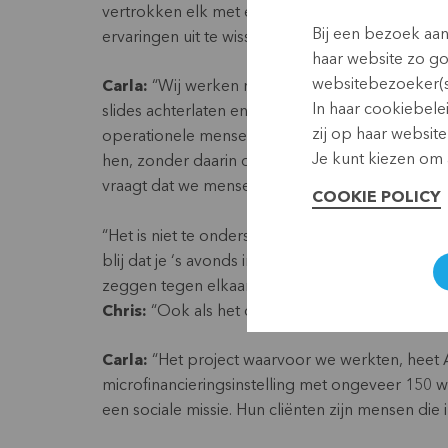
vertrokken elk met een eigen opdracht, maar 
Bij een bezoek aa
ervaringen uit te wisselen en bij te babbelen. I
haar website zo g
websitebezoeker(s
Carla:
“Wij werken niet als traditionele consult
In haar cookiebele
slides achterlaten en dan hun schup afkuisen. Ne
zij op haar website
operationele mensen over hùn processen. We d
Je kunt kiezen om a
hen, zonder daarin dwingend te zijn. En zonde
vraagt dat we mensen evalueren of doelstellin
COOKIE POLICY
“Het is niet te onderschatten hoor, de hele dag
blij dat je ‘s avonds in het plat West-Vlaams of
zeggen tegen elkaar.”
Chris:
“Ook als het over koetjes en kalfjes gaat 
Carla:
“Het project waarvoor we werkten, heet 
microfinancieringsinstelling met ongeveer 150 we
een sociale missie. Hun cliënten zijn mensen d