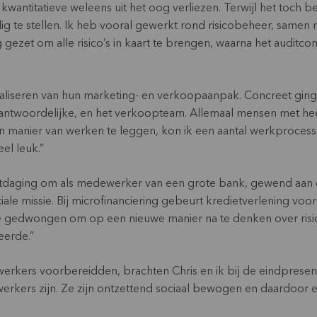
 kwantitatieve weleens uit het oog verliezen. Terwijl het toch b
ilig te stellen. Ik heb vooral gewerkt rond risicobeheer, same
 gezet om alle risico’s in kaart te brengen, waarna het audit
naliseren van hun marketing- en verkoopaanpak. Concreet ging h
ntwoordelijke, en het verkoopteam. Allemaal mensen met heel
manier van werken te leggen, kon ik een aantal werkprocesse
el leuk.”
itdaging om als medewerker van een grote bank, gewend aan 
ciale missie. Bij microfinanciering gebeurt kredietverlening vo
je gedwongen om op een nieuwe manier na te denken over risi
eerde.”
kers voorbereidden, brachten Chris en ik bij de eindpresenta
rkers zijn. Ze zijn ontzettend sociaal bewogen en daardoor 