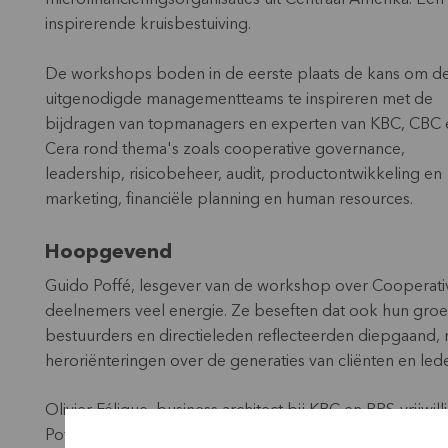
inspirerende kruisbestuiving.
De workshops boden in de eerste plaats de kans om d
uitgenodigde managementteams te inspireren met de
bijdragen van topmanagers en experten van KBC, CBC 
Cera rond thema's zoals cooperative governance,
leadership, risicobeheer, audit, productontwikkeling en
marketing, financiële planning en human resources.
Hoopgevend
Guido Poffé
, lesgever van de workshop over Cooperativ
deelnemers veel energie. Ze beseften dat ook hun groeip
bestuurders en directieleden reflecteerden diepgaand, 
heroriënteringen over de generaties van cliënten en led
Olivier Félique, business architect bij KBC en BRS-vrijwi
Poffé over de geschiedenis van ons eigen coöperatieve 