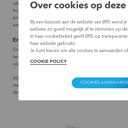
uiteindelijk tot ons huidige resultaat gekomen zijn. Ui
Over cookies op deze 
hoe zij met gelijkaardige issues worden geconfronteerd
prijszetting. Sommige thema’s daarentegen zijn bij ons
Bij een bezoek aan de website van BRS word je
aan toenemende criminaliteit, klimaatverandering en emi
website zo goed mogelijk af te stemmen op de
In haar cookiebeleid geeft BRS op transparante 
Ervaring uitwisselen
haar website gebruikt.
Ook de andere workshops konden op veel bijval rekene
Je kunt kiezen om alle cookies te aanvaarden of 
het uitwisselen van ervaring tussen de deelnemende or
COOKIE POLICY
verder worden verrijkt”, zegt Wilfredo Gonzáles, Marke
Als afsluiter van de BRS-Managementtraining was er de
COOKIES AANVAARD
stability in the turmoil of Central America?”. De CEO’s 
debat over hoe microfinanciering zelfs in turbulente 