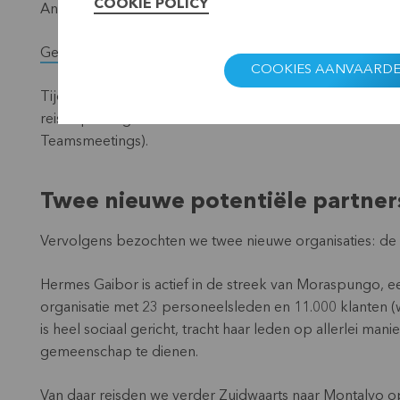
COOKIE POLICY
Antwerpen.
Geen Belgische chocolade zonder cacaoboeren zoals
COOKIES AANVAARD
Tijdens het prospectiebezoek was er uiteraard een ont
reisbeperkingen door Corona hadden we elkaar immers in
Teamsmeetings).
Twee nieuwe potentiële partne
Vervolgens bezochten we twee nieuwe organisaties: de
Hermes Gaibor
is actief in de streek van Moraspungo, een
organisatie met 23 personeelsleden en 11.000 klanten
is heel sociaal gericht, tracht haar leden op allerlei ma
gemeenschap te dienen.
Van daar reisden we verder Zuidwaarts naar Montalvo 