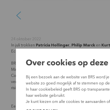
24 oktober 2022
In juli trokken
Patricia Hollinger
,
Philip Marck
en
Kurt
Ecuador.
Over cookies op deze 
BRS ondersteunde in het verleden reeds verschillende 
Maar in 2018 begon BRS een rechtstreekse samenwerk
Cotocachi, in het Noordelijke deel van het Andesgebie
Bij een bezoek aan de website van BRS word je
verstrekte de afgelopen jaren advies en opleidingen ron
website zo goed mogelijk af te stemmen op de
risicomanagement en human resources.
In haar cookiebeleid geeft BRS op transparante 
haar website gebruikt.
Je kunt kiezen om alle cookies te aanvaarden of 
Een van de klanten van Unión El Ejido, de cacaoboer E