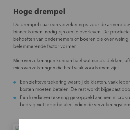
Hoge drempel
De drempel naar een verzekering is voor de armere bev
binnenkomen, nodig zijn om te overleven. De producte
behoeften van ondernemers of boeren die over weinig m
belemmerende factor vormen.
Microverzekeringen kunnen heel wat risico’s dekken, a
microverzekeringen die heel vaak voorkomen zijn:
Een ziekteverzekering waarbij de klanten, vaak leden
kosten moeten betalen. De rest wordt bijgepast doo
Een kredietverzekering gekoppeld aan een microkre
bedrag niet terugbetalen indien de verzekeringsneme