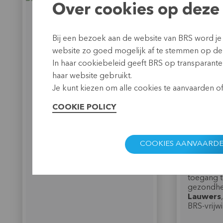
Over cookies op deze 
Bij een bezoek aan de website van BRS word je
Tom Geladé
Erik L
website zo goed mogelijk af te stemmen op de
In haar cookiebeleid geeft BRS op transparante 
"Met microverzekeringen kan
"Mutualit
je echt een verschil maken in
Congo pr
haar website gebruikt.
het Zuiden. Wanneer de
mogelijk
Je kunt kiezen om alle cookies te aanvaarden of 
kostwinner ziek wordt of er
gezondhe
sterft iemand in het gezin,
bieden. D
COOKIE POLICY
voorkomt een verzekering dat
CGAT voor
mensen in een spiraal van
gemiddel
armoede belanden." -
Tom
in DR Con
Geladé
, projectcoördinator
jaar. Met 
COOKIES AANVAARD
microverzekeringen bij BRS
inwoners 
gezondhei
van de be
toegang t
gezondhe
Lauwers
BRS-vrijwi