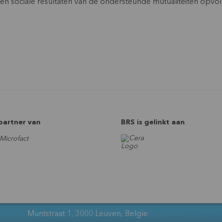
n sociale resultaten van de ondersteunde mutualiteiten opvolg
 partner van
BRS is gelinkt aan
Muntstraat 1, 3000 Leuven, Belgïe