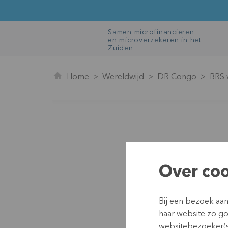
Samen microfinancieren
en microverzekeren in het
Zuiden
Home
Wereldwijd
DR Congo
BRS 
Over coo
Bij een bezoek aa
haar website zo g
websitebezoeker(s