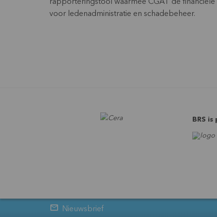
rapporteringstool waarmee CGAT de financiële e
voor ledenadministratie en schadebeheer.
BRS is
Nieuwsbrief