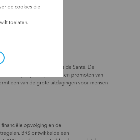
r-blog.com/
ver de cookies die
ilt toelaten.
ent Technique des Mutuelles de Santé. De
rleent hulp bij het oprichten en promoten van
vormt een van de grote uitdagingen voor mensen
 financiële opvolging en de
aatregelen. BRS ontwikkelde een