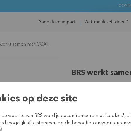
CONT
Aanpak en impact
Wat kan ik zelf doen?
werkt samen met CGAT
BRS werkt same
Regio:
Afrika
Land:
DR Congo
kies op deze site
Partner:
Christelijke mutuali
Type:
Microverzekeren
Duurtijd:
Sinds 2010
n de website van BRS word je geconfronteerd met 'cookies', d
Budget:
165.000 (2019-202
oed mogelijk af te stemmen op de behoeften en voorkeuren v
).