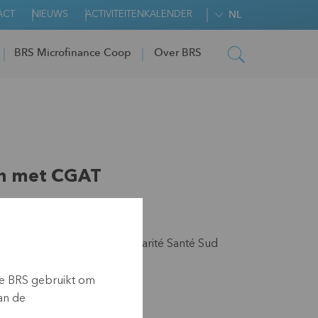
ACT
NIEUWS
ACTIVITEITENKALENDER
NL
BRS Microfinance Coop
Over BRS
n met CGAT
teit, Wereldsolidariteit, Solidarité Santé Sud
ie BRS gebruikt om
1)
an de