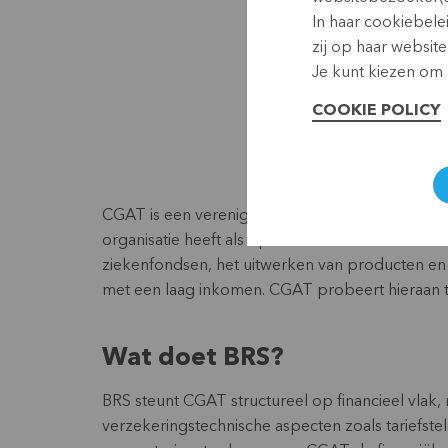
In haar cookiebele
zij op haar website
Je kunt kiezen om a
COOKIE POLICY
CGAT is een vereniging zonder winstoogmerk e
organisatie heeft als opdracht om mutualiteite
ziekenfondsen, het uitwerken van producten en
met een laag inkomen. CGAT probeert hieraan
Wat doet BRS?
BRS steunt CGAT structureel op financieel vlak,
verzekeringstechnische aspecten zoals tariefste