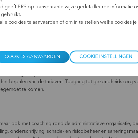
Website:
www.cgatrdc.ove
id geeft BRS op transparante wijze gedetailleerde informatie o
 gebruikt.
lle cookies te aanvaarden of om in te stellen welke cookies je w
COOKIES AANVAARDEN
COOKIE INSTELLINGEN
n staat voor Centre de Gestion de Risques et d’Accompagnem
n in DR Congo te promoten en technisch te ondersteunen. Ze ve
 het bepalen van de tarieven. Toegang tot gezondheidszorg 
 tegemoet te komen.
 maar ook met coaching rond de administratieve organisatie, de
lling, onderschrijving, schade- en risicobeheer en saneringsm