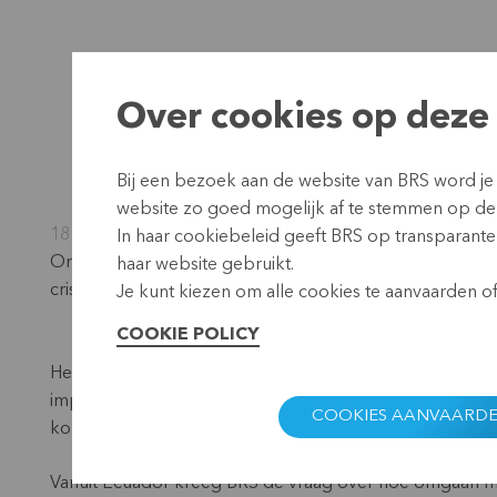
Over cookies op deze 
Bij een bezoek aan de website van BRS word je
website zo goed mogelijk af te stemmen op de
18 januari 2024
In haar cookiebeleid geeft BRS op transparante 
Onvoorziene omstandigheden dwingen soms tot creativit
haar website gebruikt.
crisismanagement dat we op 17 januari, gaven voor me
Je kunt kiezen om alle cookies te aanvaarden of 
COOKIE POLICY
Het is je vast niet ontgaan: Ecuador kampt al enkele
impact op het welzijn van de bevolking, brengen de bl
COOKIES AANVAARD
kopzorgen voor de partnerorganisaties waar BRS mee
Vanuit Ecuador kreeg BRS de vraag over hoe omgaan met d