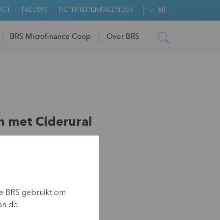
ACT
NIEUWS
ACTIVITEITENKALENDER
NL
BRS Microfinance Coop
Over BRS
 met Ciderural
ie BRS gebruikt om
an de
-2021)