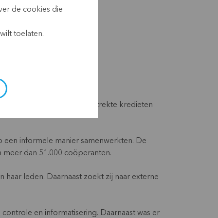
m/
ver de cookies die
ilt toelaten.
. Het merendeel van de verstrekte kredieten
op een informele manier samenwerkten. De
en meer dan 51.000 coöperanten.
n haar leden. Daarnaast zoekt zij naar externe
 controle en informatisering. Daarnaast was er