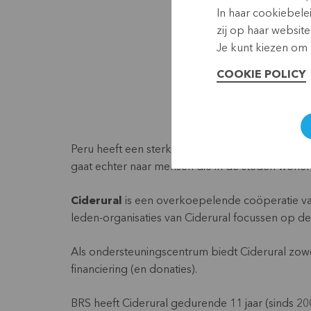
In haar cookiebele
zij op haar website
Je kunt kiezen om a
COOKIE POLICY
Peru heeft een sterk ontwikkelde microfinancier
gaat echter naar mensen die in de steden wone
Ciderural
is een overkoepelende coöperatie va
leden-organisaties van Ciderural focussen op 
Als ondersteuningscentrum biedt Ciderural zowel 
financiering (en donaties).
BRS heeft Ciderural gedurende 11 jaar (sinds 20