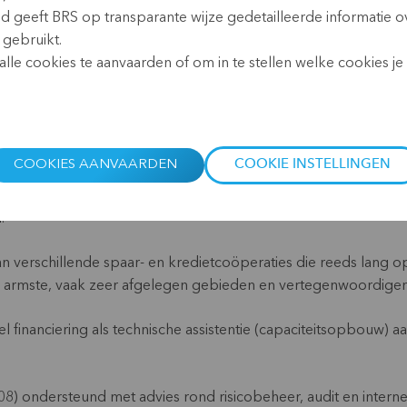
Website:
www.ciderural.co
id geeft BRS op transparante wijze gedetailleerde informatie o
 gebruikt.
lle cookies te aanvaarden of om in te stellen welke cookies je w
COOKIES AANVAARDEN
COOKIE INSTELLINGEN
ingssector, met heel wat banken, spaar- en kredietcoöperaties
n.
n verschillende spaar- en kredietcoöperaties die reeds lang 
de armste, vaak zeer afgelegen gebieden en vertegenwoordig
financiering als technische assistentie (capaciteitsopbouw) aa
08) ondersteund met advies rond risicobeheer, audit en interne