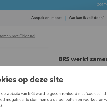
CONT
Aanpak en impact
Wat kan ik zelf doen?
samen met Ciderural
BRS werkt samen
Regio:
Latijns-Amerika
Land:
Peru
kies op deze site
Partner:
SOS Faim
Type:
Microfinanciering
n de website van BRS word je geconfronteerd met 'cookies', d
Duurtijd:
Sinds 2008
oed mogelijk af te stemmen op de behoeften en voorkeuren v
Budget:
60.000 euro (2019
).