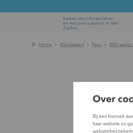
Samen microfinancieren
en microverzekeren in het
Zuiden
Home
Wereldwijd
Peru
BRS werkt 
Over coo
Bij een bezoek aa
haar website zo g
websitebezoeker(s